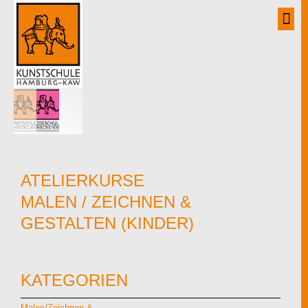
Zum
Inhalt
springen
ATELIERKURSE
MALEN / ZEICHNEN &
GESTALTEN (KINDER)
KATEGORIEN
Malen/Zeichnen &